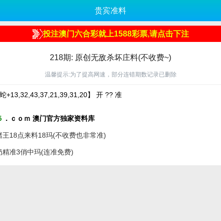
贵宾准料
投注澳门六合彩就上1588彩票,请点击下注
218期: 原创无敌杀坏庄料(不收费~)
温馨提示:为了提高网速，部分连错期数记录已删除
13,32,43,37,21,39,31,20】 开 ?? 准
５
．ｃｏｍ 澳门官方独家资料库
京赌王18点来料18玛(不收费也非常准)
奶奶精准3俏中玛(连准免费)