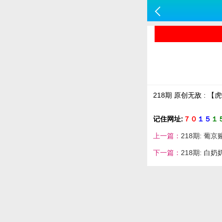
218期 原创无敌 : 【虎蛇+
记住网址:
７０
１５
１
上一篇：
218期: 葡
下一篇：
218期: 白