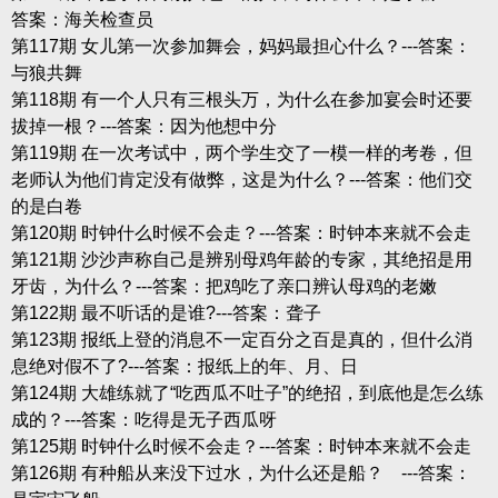
答案：海关检查员
第117期 女儿第一次参加舞会，妈妈最担心什么？---答案：
与狼共舞
第118期 有一个人只有三根头万，为什么在参加宴会时还要
拔掉一根？---答案：因为他想中分
第119期 在一次考试中，两个学生交了一模一样的考卷，但
老师认为他们肯定没有做弊，这是为什么？---答案：他们交
的是白卷
第120期 时钟什么时候不会走？---答案：时钟本来就不会走
第121期 沙沙声称自己是辨别母鸡年龄的专家，其绝招是用
牙齿，为什么？---答案：把鸡吃了亲口辨认母鸡的老嫩
第122期 最不听话的是谁?---答案：聋子
第123期 报纸上登的消息不一定百分之百是真的，但什么消
息绝对假不了?---答案：报纸上的年、月、日
第124期 大雄练就了“吃西瓜不吐子”的绝招，到底他是怎么练
成的？---答案：吃得是无子西瓜呀
第125期 时钟什么时候不会走？---答案：时钟本来就不会走
第126期 有种船从来没下过水，为什么还是船？ ---答案：