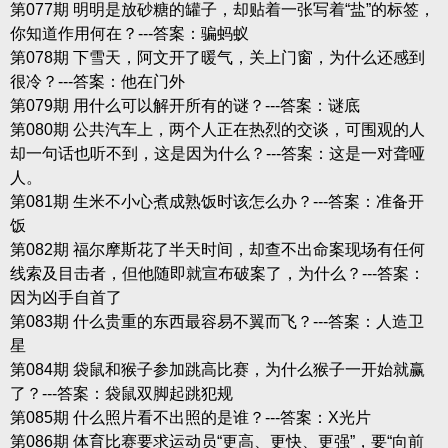
第077期 明明是放砂糖的罐子，却贴着一张写着“盐”的标签，
你知道作用何在？---答案：骗蚂蚁
第078期 下雪天，阿文开了暖气，关上门窗，为什么还感到
很冷？---答案：他在门外
第079期 用什么可以解开所有的谜？---答案：谜底
第080期 公共汽车上，两个人正在热烈的交谈，可围观的人
却一句话也听不到，这是因为什么？---答案：这是一对聋哑
人。
第081期 生米不小心煮成熟饭时该怎么办？---答案：准备开
饭
第082期 福尔摩斯花了半天时间，却查不出命案现场有任何
线索及目击者，但他随即就宣布破案了，为什么？---答案：
因为凶手自首了
第083期 什么贵重的东西最容易不翼而飞？---答案：人造卫
星
第084期 袋鼠和猴子参加跳高比赛，为什么猴子一开始就赢
了？---答案：袋鼠双脚起跳犯规
第085期 什么照片看不出照的是谁？---答案：X光片
第086期 体育比赛要求运动员“更高、更快、更强”，要“向前