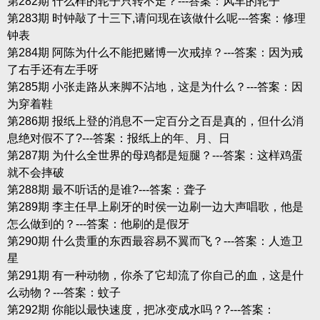
第282期 什么样的轮子只转不走？---答案：风车的轮子
第283期 时钟敲了十三下,请问现在该做什么呢---答案：修理
钟表
第284期 阿陈为什么不能把赌博一次戒掉？---答案：因为戒
了右手还有左手呀
第285期 小张走路从来脚不沾地，这是为什么？---答案：因
为穿着鞋
第286期 报纸上登的消息不一定百分之百是真的，但什么消
息绝对假不了?---答案：报纸上的年、月、日
第287期 为什么全世界的母鸡都是短腿？---答案：这样鸡蛋
就不会摔破
第288期 最不听话的是谁?---答案：聋子
第289期 李主任早上刷牙的时侯一边刷一边大声唱歌，他是
怎么做到的？---答案：他刷的是假牙
第290期 什么贵重的东西最容易不翼而飞？---答案：人造卫
星
第291期 有一种动物，你杀了它却流了你自己的血，这是什
么动物？---答案：蚊子
第292期 你能以最快速度，把冰变成水吗？?---答案：