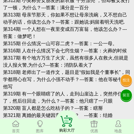
第312期 小吴称赞女朋友的新衣服“十分漂亮”，但却被女友打
了一顿，为什么？---答案：满分是一百分
第313期 母亲节那天，你如果不想让母亲洗碗，又不想自己
动手的话，你该怎么办？---答案：跟她说:妈留着明天洗吧.
第314期 一个人想在一夜里变成百万富翁，他该怎么办？---
答案：做梦吧！
第315期 什么情况一山可容二虎？---答案：一公一母。
第316期 人在什么情况下会七窍生烟？---答案：火葬的时候
第317期 有个地方万生了火灾，虽然有很多人在救火,但就是
没人报火警,为什么?---答案：消防队着火了
第318期 老师出了一道作文，题目是“假如我是个董事长”，同
学都用心在写，为什么小强不动手？---答案：他在等秘书替
投注
他写
第319期 有一个眼睛瞎了的人，走到山崖边上，突然停住
留言
了，然后往回走，为什么？---答案：他只瞎了一只眼
第320期 盲人都是怎么吃桔子的？---答案：瞎掰
第321期 离婚的最关键因素是什么？ ---答案：结婚
第322期 一个不会游泳的人掉进了水里却没有淹死，为什
么？---答案：他在洗澡
购彩大厅
首页
图库
优惠
地盘