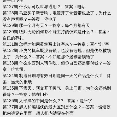
是宇宙飞船
第127期 什么话可以世界通用？---答案：电话
第128期 马亚买了新音响，电源开了录音带也放了，为什么
没有声音呢？---答案：停电了
第129期 哪一个月有天？---答案：每个月都有天
第130期 牧师无论如何都不能主持的仪式是什么？---答案：
自已的葬礼
第131期 怎样才能用蓝笔写出红字来？---答案：写个“红”字
第132期 小虎的机车既没有锁，也没有违规，但是仍然被锁
上了，为什么？---答案：不知道那个迷糊蛋锁错了
第133期 什么东西别人请你吃，但你自己还是要付钱？---答
案：吃官司。
第134期 制造日期与有效日期是同一天的产品是什么？---答
案：当天的报纸
第135期 下雪天，阿文开了暖气，关上门窗，为什么还感到
很冷？---答案：他在门外
第136期 太平洋的中间是什么？?---答案：是平字
第137期 超人和蝙蝠侠的最大区别是什么？---答案：蝙蝠侠
把内裤穿在里面，超人把内裤穿在外面