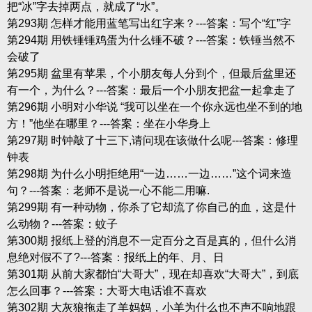
把“冰”字去掉两点，就成了“水”。
第293期 怎样才能用蓝笔写出红字来？---答案：写个“红”字
第294期 用铁锤锤鸡蛋为什么锤不破？---答案：铁锤当然不
会破了
第295期 盆里有苹果，个小朋友每人分到个，但最后盆里还
有一个，为什么？---答案：最后一个小朋友把盆一起拿走了
第296期 小明对小华说 “我可以坐在一个你永远也坐不到的地
方！”他坐在哪里？---答案：坐在小华身上
第297期 时钟敲了十三下,请问现在该做什么呢---答案：修理
钟表
第298期 为什么小明拒绝用“一边……一边……”这个词来造
句？---答案：老师不是说一心不能二用嘛.
第299期 有一种动物，你杀了它却流了你自己的血，这是什
么动物？---答案：蚊子
第300期 报纸上登的消息不一定百分之百是真的，但什么消
息绝对假不了?---答案：报纸上的年、月、日
第301期 从前大家都怕“大哥大”，现在却喜欢“大哥大”，到底
怎么回事？---答案：大哥大电话谁不喜欢
第302期 大灰狼拖走了羊妈妈，小羊为什么也不声不响地跟