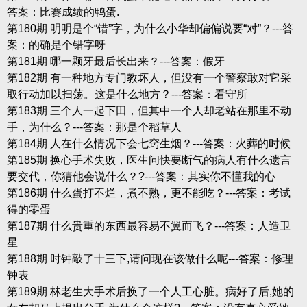
答案：比赛成绩的鸭蛋.
第180期 明明是个“错”字，为什么小华却偏偏说要“对”？---答
案：的确是个错字呀
第181期 哪一颗牙最后长出来？---答案：假牙
第182期 有一种地方专门教坏人，但没有一个警察敢对它采
取行动加以扫荡。这是什么地方？---答案：看守所
第183期 三个人一起下田，但其中一个人却老站在那里不动
手，为什么？---答案：那是个稻草人
第184期 人在什么情况下会七窍生烟？---答案：火葬的时候
第185期 换心手术失败，医生问快要断气的病人有什么遗言
要交代，你猜他会说什么？?---答案：其实你不懂我的心
第186期 什么蛋打不烂，煮不熟，更不能吃？---答案：考试
得的零蛋
第187期 什么贵重的东西最容易不翼而飞？---答案：人造卫
星
第188期 时钟敲了十三下,请问现在该做什么呢---答案：修理
钟表
第189期 林老生大手术后换了一个人工心脏。病好了后,她的