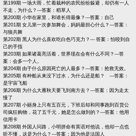
第199期 一场大雨，忙着栽种的农民纷纷躲避，却仍有一人
不走，为什么？---答案：稻草人
第200期 小华在家里，和谁长得最像？---答案：自己
第201期 女儿第一次参加舞会，妈妈最担心什么？---答案：
与狼共舞
第202期 黑人为什么喜欢吃白色巧克力？--- 答案：怕咬到自
己的手指
第203期 如果诸葛亮活着，世界现在会有什么不同？---答
案：会多一个人。
第204期 由于什么原因死亡的人最多？---答案：抢救无效。
第205期 有种船从来没下过水，为什么还是船？ ---答案：
是宇宙飞船
第206期 为什么大雁秋天要飞到南方去？---答案：因为走太
慢了
第207期 小丽身上只有五百元，下班后却和同事跑到百货公
司疯狂购物，花了五千元，她是怎么做到的？---答案：他用
信用卡
第208期 外国人问路，小明拼命有英语对他说，他却一点也
听不懂，这是为什么？---答案：因为他是法国人