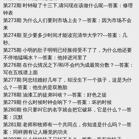
第272期 时钟敲了十三下,请问现在该做什么呢---答案：修理
钟表
第273期 为什么人们要到市场上去？---答案：因为市场不会
来
第274期 至少要多少时间才能读完清华大学??---答案：几
秒。
第275期 小明的肚子明明已经胀得受不了了，为什么他还要
不停地猛喝水？---答案：他掉进河里了
第276期 在什么情况之下/和/不会约为成最简分数？---答案：
写在五线谱上面
第277期 阿忠结婚好几年了，却没生下一个孩子，这是为什
么？---答案：他生的是双胞胎
第278期 油漆工的徒弟叫啥？---答案：好色之徒
第279期 什么时候时钟会响下？---答案：坏的时候
第280期 你只要叫它的名字就会把它破坏，它是什么？---答
案：沉默
第281期 老师和牧师有一个共同点，你知道是什么吗？---答
案：同样拥有让人睡觉的功夫