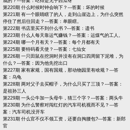
成的？---答案：吃得是无子西瓜呀
第220期 什么时候时钟会响下？---答案：坏的时候
第221期 有一个眼睛瞎了的人，走到山崖边上，为什么突然
停住了然后往回走？---答案：单眼瞎。
第222期 书店里买不到什么书 ?---答案：遗书
第223期 什么人每天靠运气赚钱？---答案：运煤气的工人。
第224期 哪一个月有天？---答案：每个月都有天
第225期 要特码看天使？---答案：七仙女
第226期 一只田鼠在挖洞时并没有在洞口四周留下泥堆，为
什么？---答案：因为他先挖出口
第227期 家有家规，国有国规，那动物园里有啥规？---答
案：乌龟
第228期 两对父子去买帽子，为什么只买了三顶？---答案：
是祖孙三人
第229期 一头公牛加一头母牛，猜三个字？---答案：两头牛
第230期 为什么警察对闯红灯的汽车司机视而不见？---答
案：汽车司机没开车
第231期 什么官不仅不领工资，还要自掏腰包?---答案：新郎
官