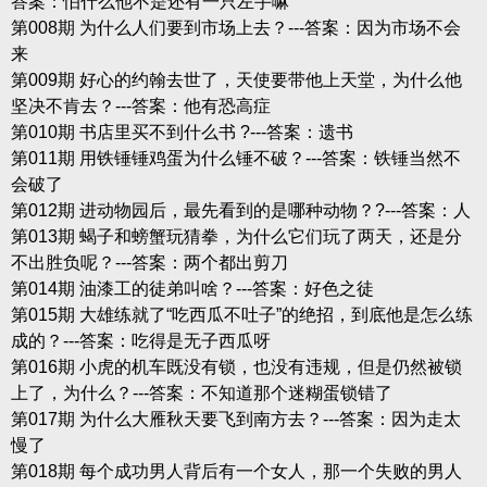
答案：怕什么他不是还有一只左手嘛
第008期 为什么人们要到市场上去？---答案：因为市场不会
来
第009期 好心的约翰去世了，天使要带他上天堂，为什么他
坚决不肯去？---答案：他有恐高症
第010期 书店里买不到什么书 ?---答案：遗书
第011期 用铁锤锤鸡蛋为什么锤不破？---答案：铁锤当然不
会破了
第012期 进动物园后，最先看到的是哪种动物？?---答案：人
第013期 蝎子和螃蟹玩猜拳，为什么它们玩了两天，还是分
不出胜负呢？---答案：两个都出剪刀
第014期 油漆工的徒弟叫啥？---答案：好色之徒
第015期 大雄练就了“吃西瓜不吐子”的绝招，到底他是怎么练
成的？---答案：吃得是无子西瓜呀
第016期 小虎的机车既没有锁，也没有违规，但是仍然被锁
上了，为什么？---答案：不知道那个迷糊蛋锁错了
第017期 为什么大雁秋天要飞到南方去？---答案：因为走太
慢了
第018期 每个成功男人背后有一个女人，那一个失败的男人