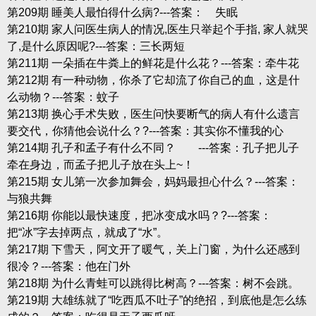
第209期 睡美人最怕得什么病?---答案： 失眠
第210期 家人问医生病人的情况,医生只举起个手指, 家人就哭
了,是什么原因呢?---答案：三长两短
第211期 一朵插在牛粪上的鲜花是什么花？---答案：牵牛花
第212期 有一种动物，你杀了它却流了你自己的血，这是什
么动物？---答案：蚊子
第213期 换心手术失败，医生问快要断气的病人有什么遗言
要交代，你猜他会说什么？?---答案：其实你不懂我的心
第214期 孔子和孟子有什么不同？ ---答案：孔子把儿子
牵在身边，而孟子把儿子放在头上~！
第215期 女儿第一次参加舞会，妈妈最担心什么？---答案：
与狼共舞
第216期 你能以最快速度，把冰变成水吗？?---答案：
把“冰”字去掉两点，就成了“水”。
第217期 下雪天，阿文开了暖气，关上门窗，为什么还感到
很冷？---答案：他在门外
第218期 为什么青蛙可以跳得比树高？---答案：树不会跳。
第219期 大雄练就了“吃西瓜不吐子”的绝招，到底他是怎么练