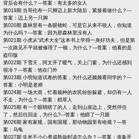
背后会有什么？---答案：有太多的女人
第019期 当哥伦布一只脚迈上新大陆后，紧接着做什么？---
答案：迈上另一只脚
第020期 森林里有一条眼镜蛇，可是它从来不咬人，你知道
为什么吗？---答案：因为那森林里没有人
第021期 小虎从“武术大全”这本书上学得一身好功夫，但是第
一次路见不平就被修理了一顿，为什么？---答案：他看的是
盗印版
第022期 下雪天，阿文开了暖气，关上门窗，为什么还感到
很冷？---答案：他在门外
第023期 小明知道试卷的答案，为什么还频频看同学的？---
答案：小明是老师
第024期 一场大雨，忙着栽种的农民纷纷躲避，却仍有一人
不走，为什么？---答案：稻草人
第025期 有一个眼睛瞎了的人，走到山崖边上，突然停住
了，然后往回走，为什么?---答案：他瞎了一只眼
第026期 家有家规，国有国规，那动物园里有啥规？---答
案：乌龟
第027期 生米不小心煮成熟饭时该怎么办？---答案：准备开