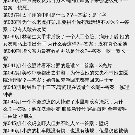
第036期 一只蚂蚁从几百万米高的山峰落下来会怎么死？---
答案：饿死。
第037期 太平洋的中间是什么？?---答案：是平字
第038期 为什么老虎打架,非要拼个你死我活绝不罢休？---答
案：没有人敢去劝架
第039期 林老生大手术后换了一个人工心脏。病好了后,她的
女友却马上提出分手,为什么会这样?---答案：没有真心爱她
第040期 增长智力最有效的办法是什么?---答案：吃一堑长一
智
第041期 什么照片看不出照的是谁？---答案：X光片
第042期 美玲每晚都出去梦游，为什么她的丈夫不带她去医
院治疗呢？---答案：她每回梦游回来都带回来两千元
第043期 时钟敲了十三下,请问现在该做什么呢---答案：修理
钟表
第044期 一个不会游泳的人掉进了水里却没有淹死，为什
么？---答案：他在洗澡标签 脑筋急转弯 穿高跟鞋 全年资料
自由泳 小朋友
第045期 什么虎会吓人但并不吃人？---答案：壁虎
第046期 小虎的机车既没有锁，也没有违规，但是仍然被锁