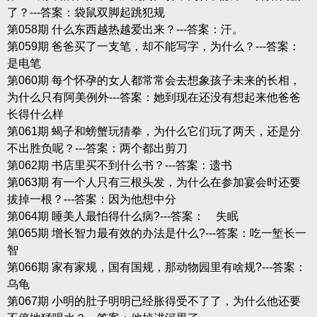
了？---答案：袋鼠双脚起跳犯规
第058期 什么东西越热越爱出来？---答案：汗。
第059期 爸爸买了一支笔，却不能写字，为什么？---答案：
是电笔
第060期 每个怀孕的女人都常常会去想象孩子未来的长相，
为什么只有阿美例外---答案：她到现在还没有想起来他爸爸
长得什么样
第061期 蝎子和螃蟹玩猜拳，为什么它们玩了两天，还是分
不出胜负呢？---答案：两个都出剪刀
第062期 书店里买不到什么书？---答案：遗书
第063期 有一个人只有三根头发，为什么在参加宴会时还要
拔掉一根？---答案：因为他想中分
第064期 睡美人最怕得什么病?---答案： 失眠
第065期 增长智力最有效的办法是什么?---答案：吃一堑长一
智
第066期 家有家规，国有国规，那动物园里有啥规?---答案：
乌龟
第067期 小明的肚子明明已经胀得受不了了，为什么他还要