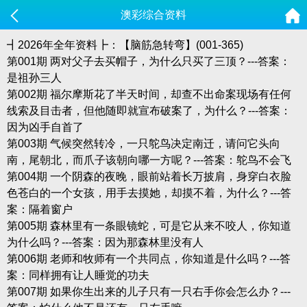
澳彩综合资料
┫2026年全年资料┣：【脑筋急转弯】(001-365)
第001期 两对父子去买帽子，为什么只买了三顶？---答案：
是祖孙三人
第002期 福尔摩斯花了半天时间，却查不出命案现场有任何
线索及目击者，但他随即就宣布破案了，为什么？---答案：
因为凶手自首了
第003期 气候突然转冷，一只鸵鸟决定南迁，请问它头向
南，尾朝北，而爪子该朝向哪一方呢？---答案：鸵鸟不会飞
第004期 一个阴森的夜晚，眼前站着长万披肩，身穿白衣脸
色苍白的一个女孩，用手去摸她，却摸不着，为什么？---答
案：隔着窗户
第005期 森林里有一条眼镜蛇，可是它从来不咬人，你知道
为什么吗？---答案：因为那森林里没有人
第006期 老师和牧师有一个共同点，你知道是什么吗？---答
案：同样拥有让人睡觉的功夫
第007期 如果你生出来的儿子只有一只右手你会怎么办？---