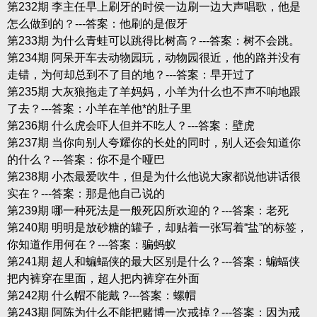
第232期 李主任早上刷牙的时侯一边刷一边大声唱歌，他是
怎么做到的？---答案：他刷的是假牙
第233期 为什么青蛙可以跳得比树高？---答案：树不会跳。
第234期 阿呆开车去动物园玩，动物园很近，他的路并没有
走错，为何却总到不了目的地？---答案：早开过了
第235期 大灰狼拖走了羊妈妈，小羊为什么也不声不响地跟
了去？---答案：小羊在羊他*的肚子里
第236期 什么虎会吓人但并不吃人？---答案：壁虎
第237期 当你向别人夸耀你的长处的同时，别人还会知道你
的什么？---答案：你不是个哑巴
第238期 小杰最爱吹牛，但是为什么他说大家都说他讲话很
实在？---答案：那是他自己说的
第239期 哪一种死法是一般死囚所欢迎的？---答案：老死
第240期 明明是放砂糖的罐子，却贴着一张写着“盐”的标签，
你知道作用何在？---答案：骗蚂蚁
第241期 超人和蝙蝠侠的最大区别是什么？---答案：蝙蝠侠
把内裤穿在里面，超人把内裤穿在外面
第242期 什么帽不能戴 ?---答案：螺帽
第243期 阿陈为什么不能把赌博一次戒掉？---答案：因为戒