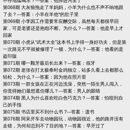
不停地猛喝水？---答案：他掉进河里了
第068期 大灰狼拖走了羊妈妈，小羊为什么也不声不响地跟
了去？---答案：小羊在羊他*的肚子里
第069期 小李因工作需要常应酬交际，虽然每天都很早回
家，可是老婆还是抱怨不断。为什么？---答案：他是早上才
回家
第070期 小虎从“武术大全”这本书上学得一身好功夫，但是第
一次路见不平就被修理了一顿，为什么？---答案：他看的是
盗印版
第071期 哪一颗牙最后长出来？---答案：假牙
第072期 老张在打太极拳时金鸡独立，站多久看上去都那么
轻松，为什么？---答案：因为他在照片里
第073期 一群女孩在正在河边洗澡，突然一陌生男人闯入，
你觉得她们最想遮住哪儿？---答案：男人的眼睛
第074期 黑人为什么喜欢吃白色巧克力？---答案：怕咬到自
己的手指
第075期 书店里买不到什么书 ?---答案：遗书
第076期 阿呆开车去动物园玩，动物园很近，他的路并没有
走错，为何却总到不了目的地？---答案：早开过了