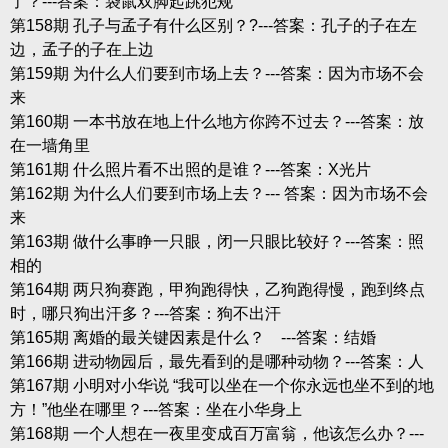
了？---答案：袋鼠双脚起跳犯规
第158期 孔子与孟子有什么区别？?---答案：孔子的子在左
边，孟子的子在上边
第159期 为什么人们要到市场上去？---答案：因为市场不会
来
第160期 一本书放在地上什么地方你跨不过去？---答案：放
在一墙角里
第161期 什么照片看不出照的是谁？---答案：X光片
第162期 为什么人们要到市场上去？--- 答案：因为市场不会
来
第163期 做什么事睁一只眼，闭一只眼比较好？---答案：照
相的
第164期 两只狗赛跑，甲狗跑得快，乙狗跑得慢，跑到终点
时，哪只狗出汗多？---答案：狗不出汗
第165期 离婚的最关键因素是什么？ ---答案：结婚
第166期 进动物园后，最先看到的是哪种动物？---答案：人
第167期 小明对小华说 “我可以坐在一个你永远也坐不到的地
方！”他坐在哪里？---答案：坐在小华身上
第168期 一个人想在一夜里变成百万富翁，他该怎么办？---