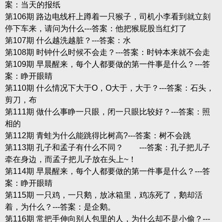
案：当天的报纸
第106期 路边电线杆上蹲着一只猴子，司机小李看到就立刻
停下车来，请问为什么---答案：他把猴屁股当红灯了
第107期 什么越洗越脏？---答案：水
第108期 时钟什么时候不会走？---答案：时钟本来就不会走
第109期 早晨醒来，每个人都要做的第一件事是什么？---答
案：睁开眼睛
第110期 什么情况下大于O，O大于，大于？---答案：石头，
剪刀，布
第111期 做什么事睁一只眼，闭一只眼比较好？---答案：照
相的
第112期 青蛙为什么能跳得比树高?---答案：树不会跳
第113期 孔子和孟子有什么不同？ ---答案：孔子把儿子
牵在身边，而孟子把儿子放在头上~！
第114期 早晨醒来，每个人都要做的第一件事是什么？---答
案：睁开眼睛
第115期 一只鸡，一只鹅，放冰箱里，鸡冻死了，鹅却活
着，为什么？---答案：是企鹅。
第116期 常把手伸向别人包里的人，为什么却不是小偷？---