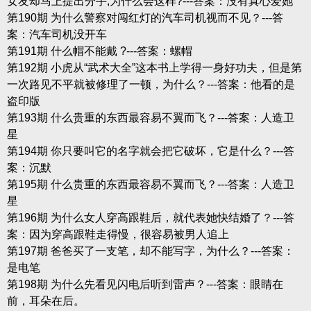
女友却马上提出分手,为什么会这样?---答案：没有真心爱她
第190期 为什么警察对闯红灯的汽车司机视而不见？---答
案：汽车司机没开车
第191期 什么帽不能戴 ?---答案：螺帽
第192期 小虎从“武术大全”这本书上学得一身好功夫，但是第
一次路见不平就被修理了一顿，为什么？---答案：他看的是
盗印版
第193期 什么贵重的东西最容易不翼而飞？---答案：人造卫
星
第194期 你只要叫它的名字就会把它破坏，它是什么？---答
案：沉默
第195期 什么贵重的东西最容易不翼而飞？---答案：人造卫
星
第196期 为什么女人穿高跟鞋后，就代表她快结婚了？---答
案：因为穿高跟鞋走得慢，很容易被男人追上
第197期 爸爸买了一支笔，却不能写字，为什么？---答案：
是电笔
第198期 为什么先看见闪电后听到雷声？---答案：眼睛在
前，耳朵在后。