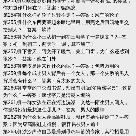
第253期 明明是放砂糖的罐子，却贴着一张写着“盐”的标签，
你知道作用何在？---答案：骗蚂蚁
第254期 什么样的轮子只转不走？---答案：风车的轮子
第255期 什么东西要藏起来暗地里用，用完之后再暗地里交
给别人？---答案：软片
第256期 为什么小王从初一到初三就学了一篇课文？?---答
案：初一到初三，两天学一课，算不错了！
第257期 下雪天，阿文开了暖气，关上门窗，为什么还感到
很冷？---答案：他在门外
第258期 猪皮是用来作什么的呢？---答案：包猪肉用的
第259期 每个成功男人背后有一个女人，那一个失败的男人
背后会有什么？---答案：有太多的女人
第260期 堂堂的中央图书馆，却没有明版的“康熙字典”，这是
为什么？---答案：康熙字典是清朝人编的
第261期 一群女孩在正在河边洗澡，突然一陌生男人闯入，
你觉得她们最想遮住哪儿？---答案：男人的眼睛
第262期 为什么女人穿高跟鞋后，就代表她快结婚了？---答
案：因为穿高跟鞋走得慢，很容易被男人追上
第263期 沙沙声称自己是辨别母鸡年龄的专家，其绝招是用