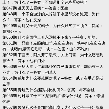
上了，为什么？---答案：不知道那个迷糊蛋锁错了
第047期 谁天天去看病？---答案：医生
第048期 一个不会游泳的人掉进了水里却没有淹死，为什
么？---答案：他在洗澡
第049期 两对父子去买帽子，为什么只买了三顶？---答案：
是祖孙三人
第050期 什么东西往上升永远掉不下来？---答案：年龄。
第051期 一只瞎了左眼的山羊,在它左边有一块牛肉,在它右边
有一块猪肉,请问它吃哪一块？---答案：山羊不吃肉
第052期 下雪天，阿文开了暖气，关上门窗，为什么还感到
很冷？---答案：他在门外
第053期 一场大雨，忙着栽种的农民纷纷躲避，却仍有一人
不走，为什么？---答案：稻草人
第054期 戒烟为什么要戒两次呢？---答案：戒了右手还是戒
左手
第055期 青蛙为什么能跳得比树高?--- 答案：树不会跳
第056期 时钟敲了十三下,请问现在该做什么呢---答案：修理
钟表
第057期 袋鼠和猴子参加跳高比赛，为什么猴子一开始就赢