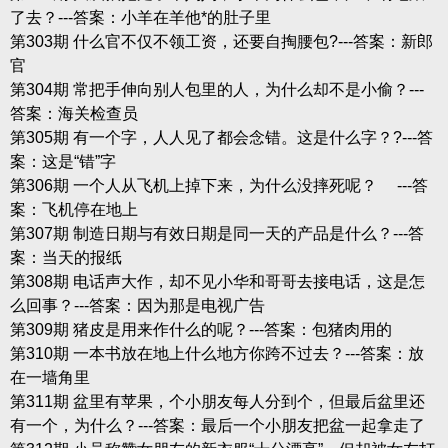
了去？---答案：小羊在羊他*的肚子里
第303期 什么官不仅不领工资，还要自掏腰包?---答案：新郎
官
第304期 常把手伸向别人包里的人，为什么却不是小偷？---
答案：海关检查员
第305期 有一个字，人人见了都会念错。这是什么字？?---答
案：这是“错”字
第306期 一个人从飞机上掉下来，为什么没摔死呢？ ---答
案：飞机停在地上
第307期 制造日期与有效日期是同一天的产品是什么？---答
案：当天的报纸
第308期 电话声大作，却不见小华和哥哥去接电话，这是怎
么回事？---答案：因为那是电视广告
第309期 猪皮是用来作什么的呢？---答案：包猪肉用的
第310期 一本书放在地上什么地方你跨不过去？---答案：放
在一墙角里
第311期 盆里有苹果，个小朋友每人分到个，但最后盆里还
有一个，为什么？---答案：最后一个小朋友把盆一起拿走了