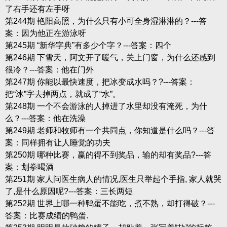
了右手还有左手呀
第244期 艳阳高照，为什么只有小可全身湿淋淋的？---答
案：因为他正在游泳呀
第245期 “新华字典”有多少个字？---答案：四个
第246期 下雪天，阿文开了暖气，关上门窗，为什么还感到
很冷？---答案：他在门外
第247期 你能以最快速度，把冰变成水吗？?---答案：
把“冰”字去掉两点，就成了“水”。
第248期 一个不会游泳的人掉进了水里却没有淹死，为什
么？---答案：他在洗澡
第249期 老师和牧师有一个共同点，你知道是什么吗？---答
案：同样拥有让人睡觉的功夫
第250期 哪种比赛，赢的得不到奖品，输的却有奖品?---答
案：划拳喝酒
第251期 家人问医生病人的情况,医生只举起个手指, 家人就哭
了,是什么原因呢?---答案：三长两短
第252期 世界上哪一种鸭蛋不能吃，煮不熟，却打得破？---
答案：比赛成绩的鸭蛋.