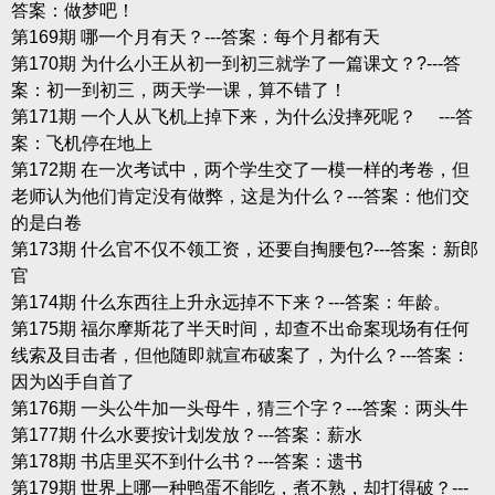
答案：做梦吧！
第169期 哪一个月有天？---答案：每个月都有天
第170期 为什么小王从初一到初三就学了一篇课文？?---答
案：初一到初三，两天学一课，算不错了！
第171期 一个人从飞机上掉下来，为什么没摔死呢？ ---答
案：飞机停在地上
第172期 在一次考试中，两个学生交了一模一样的考卷，但
老师认为他们肯定没有做弊，这是为什么？---答案：他们交
的是白卷
第173期 什么官不仅不领工资，还要自掏腰包?---答案：新郎
官
第174期 什么东西往上升永远掉不下来？---答案：年龄。
第175期 福尔摩斯花了半天时间，却查不出命案现场有任何
线索及目击者，但他随即就宣布破案了，为什么？---答案：
因为凶手自首了
第176期 一头公牛加一头母牛，猜三个字？---答案：两头牛
第177期 什么水要按计划发放？---答案：薪水
第178期 书店里买不到什么书？---答案：遗书
第179期 世界上哪一种鸭蛋不能吃，煮不熟，却打得破？---