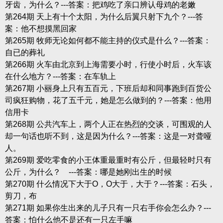
牙齿，为什么？---答案：把鸡吃了亲口辨认母鸡的老嫩
第264期 天上有十个太阳，为什么后翼只射下九个？---答
案：他不想摸黑回家
第265期 牧师无论如何都不能主持的仪式是什么？---答案：
自已的葬礼
第266期 火车由北京到上海需要小时，行使小时后，火车该
在什么地方？---答案：在车轨上
第267期 小丽身上只有五百元，下班后却和同事跑到百货公
司疯狂购物，花了五千元，她是怎么做到的？---答案：他用
信用卡
第268期 公共汽车上，两个人正在热烈的交谈，可围观的人
却一句话也听不到，这是因为什么？---答案：这是一对聋哑
人。
第269期 爱吃零食的小王体重最重时有公斤，但最轻时只有
公斤，为什么？ ---答案：哪是她刚出生的时候
第270期 什么情况下大于O，O大于，大于？---答案：石头，
剪刀，布
第271期 如果你生出来的儿子只有一只右手你会怎么办？---
答案：怕什么他不是还有一只左手嘛