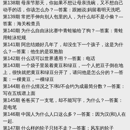
第138期 母亲节那天，你如果不想让母亲洗碗，又不想自己
动手的话，你该怎么办？---答案：跟她说:妈留着明天洗吧.
第139期 常把手伸向别人包里的人，为什么却不是小偷？---
答案：海关检查员
第140期 为什么自由泳比赛中青蛙输给了狗？---答案：青蛙
用蛙泳犯规
第141期 阿忠结婚好几年了，却没生下一个孩子，这是为什
么？---答案：他生的是双胞胎
第142期 什么话可以世界通用？---答案：电话
第143期 一个袋子里装着黄豆和绿豆，一个人把豆子倒在地
上，很快就把黄豆和绿豆分开了，请问他是怎么分的？---答
案：一棵黄豆，一棵绿豆
第144期 在什么情况之下/和/不会约为成最简分数？---答案：
写在五线谱上面
第145期 爸爸买了一支笔，却不能写字，为什么？---答案：
是电笔
第146期 中国人为什么人口这么多？---答案：因为汉(和)人在
一起.
第147期 什么样的轮子只转不走？---答案：风车的轮子