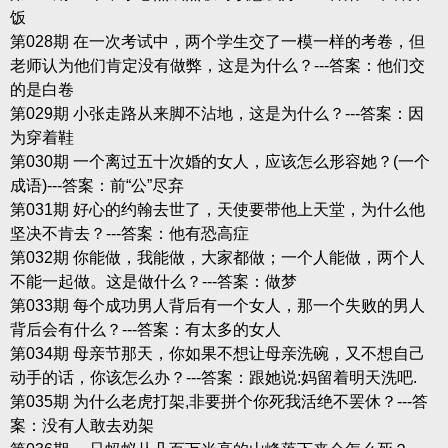
饭
第028期 在一次考试中，两个学生交了一模一样的考卷，但
老师认为他们肯定没有做弊，这是为什么？---答案：他们交
的是白卷
第029期 小张走路从来脚不沾地，这是为什么？---答案：因
为穿着鞋
第030期 一个离过五十次婚的女人，应该怎么形容她？(一个
成语)---答案：前“公”尽弃
第031期 好心的约翰去世了，天使要带他上天堂，为什么他
坚决不肯去？---答案：他有恐高症
第032期 你能做，我能做，大家都做；一个人能做，两个人
不能一起做。这是做什么？---答案：做梦
第033期 每个成功男人背后有一个女人，那一个失败的男人
背后会有什么？---答案：有太多的女人
第034期 母亲节那天，你如果不想让母亲洗碗，又不想自己
动手的话，你该怎么办？---答案：跟她说:妈留着明天洗吧.
第035期 为什么老虎打架,非要拼个你死我活绝不罢休？---答
案：没有人敢去劝架