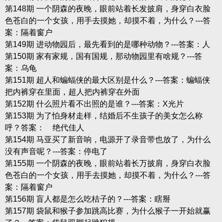
第148期 一个阴森的夜晚，眼前站着长发披肩，身穿白衣脸
色苍白的一个女孩，用手去摸她，却摸不着，为什么？---答
案：隔着窗户
第149期 进动物园后，最先看到的是哪种动物？---答案：人
第150期 家有家规，国有国规，那动物园里有啥规？---答
案：乌龟
第151期 超人和蝙蝠侠的最大区别是什么？---答案：蝙蝠侠
把内裤穿在里面，超人把内裤穿在外面
第152期 什么照片看不出照的是谁？---答案：X光片
第153期 为了怕身材走样，结婚后不生孩子的美女怎么称
呼？答案： 绝代佳人
第154期 马亚买了新音响，电源开了录音带也放了，为什么
没有声音呢？---答案：停电了
第155期 一个阴森的夜晚，眼前站着长万披肩，身穿白衣脸
色苍白的一个女孩，用手去摸她，却摸不着，为什么？---答
案：隔着窗户
第156期 盲人都是怎么吃桔子的？---答案：瞎掰
第157期 袋鼠和猴子参加跳高比赛，为什么猴子一开始就赢