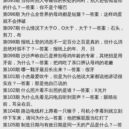
第095期 当你向别人夸耀你的长处的同时，别人还会知道你
的什么？---答案：你不是个哑巴
第096期 为什么全世界的母鸡都是短腿？---答案：这样鸡蛋
就不会摔破
第097期 什么情况下大于O，O大于，大于？---答案：石头，
剪刀，布
第098期 报纸上登的消息不一定百分之百是真的，但什么消
息绝对假不了？---答案：报纸上的年、月、日
第099期 沙沙声称自己是辨别母鸡年龄的专家，其绝招是用
牙齿，为什么？---答案：把鸡吃了亲口辨认母鸡的老嫩
第100期 哪一颗牙最后长出来？---答案：假牙
第101期 小杰最爱吹牛，但是为什么他说大家都说他讲话很
实在？---答案：那是他自己说的
第102期 什么照片看不出照的是谁？---答案：X光片
第103期 为什么先看见闪电后听到雷声？---答案：眼睛在
前，耳朵在后。
第104期 路边电线杆上蹲着一只猴子，司机小李看到就立刻
停下车来，请问为什么---答案：他把猴屁股当红灯了
第105期 制造日期与有效日期是同一天的产品是什么？---答