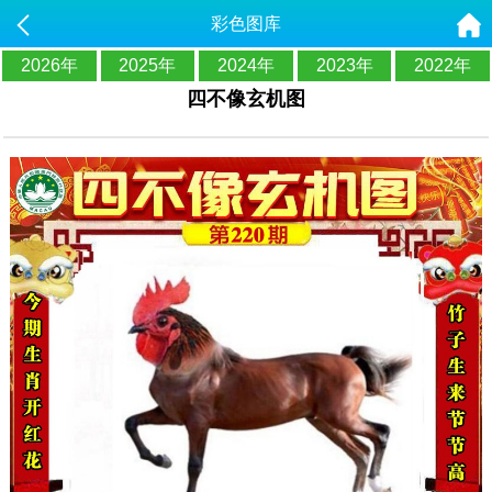
彩色图库
2026年
2025年
2024年
2023年
2022年
四不像玄机图